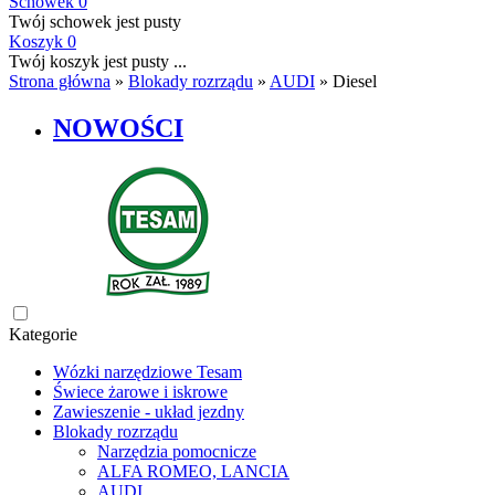
Schowek
0
Twój schowek jest pusty
Koszyk
0
Twój koszyk jest pusty ...
Strona główna
»
Blokady rozrządu
»
AUDI
»
Diesel
NOWOŚCI
Kategorie
Wózki narzędziowe Tesam
Świece żarowe i iskrowe
Zawieszenie - układ jezdny
Blokady rozrządu
Narzędzia pomocnicze
ALFA ROMEO, LANCIA
AUDI