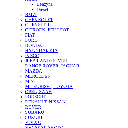
Benzyna
Diesel
BMW
CHEVROLET
CHRYSLER
CITROEN, PEUGEOT
FIAT
FORD
HONDA
HYUNDAI, KIA
IVECO
JEEP, LAND ROVER,
RANGE ROVER, JAGUAR
MAZDA
MERCEDES
MINI
MITSUBISHI, TOYOTA
OPEL, SAAB
PORSCHE
RENAULT, NISSAN
ROVER
SUBARU
SUZUKI
VOLVO
VW, SEAT, SKODA