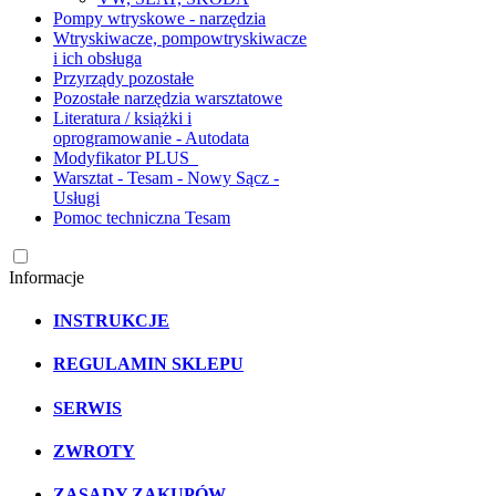
Pompy wtryskowe - narzędzia
Wtryskiwacze, pompowtryskiwacze
i ich obsługa
Przyrządy pozostałe
Pozostałe narzędzia warsztatowe
Literatura / książki i
oprogramowanie - Autodata
Modyfikator PLUS
Warsztat - Tesam - Nowy Sącz -
Usługi
Pomoc techniczna Tesam
Informacje
INSTRUKCJE
REGULAMIN SKLEPU
SERWIS
ZWROTY
ZASADY ZAKUPÓW