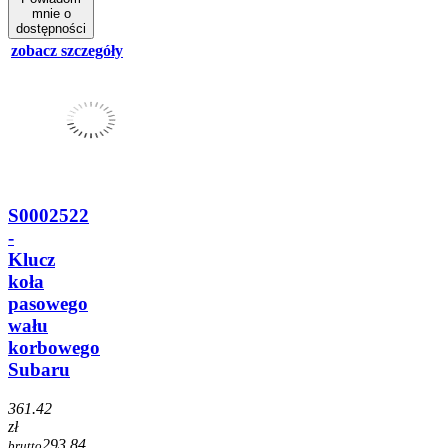
mnie o
dostępności
zobacz szczegóły
S0002522
-
Klucz
koła
pasowego
wału
korbowego
Subaru
361.42
zł
293.84
brutto