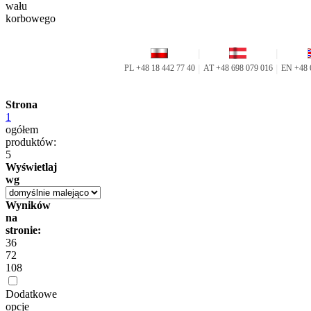
wału
korbowego
Strona
1
ogółem
produktów:
5
Wyświetlaj
wg
Wyników
na
stronie:
36
72
108
Dodatkowe
opcje