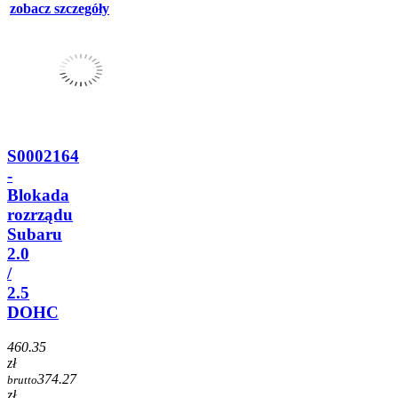
zobacz szczegóły
S0002164
-
Blokada
rozrządu
Subaru
2.0
/
2.5
DOHC
460.35
zł
374.27
brutto
zł