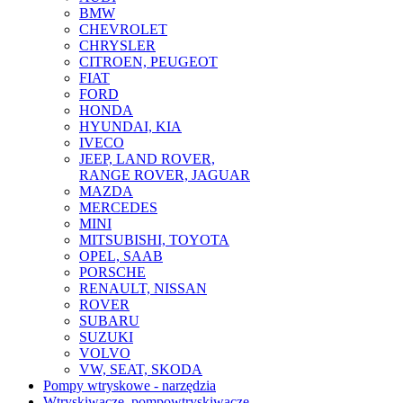
BMW
CHEVROLET
CHRYSLER
CITROEN, PEUGEOT
FIAT
FORD
HONDA
HYUNDAI, KIA
IVECO
JEEP, LAND ROVER,
RANGE ROVER, JAGUAR
MAZDA
MERCEDES
MINI
MITSUBISHI, TOYOTA
OPEL, SAAB
PORSCHE
RENAULT, NISSAN
ROVER
SUBARU
SUZUKI
VOLVO
VW, SEAT, SKODA
Pompy wtryskowe - narzędzia
Wtryskiwacze, pompowtryskiwacze