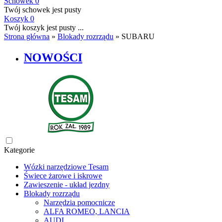
Schowek
0
Twój schowek jest pusty
Koszyk
0
Twój koszyk jest pusty ...
Strona główna
»
Blokady rozrządu
»
SUBARU
NOWOŚCI
Kategorie
Wózki narzędziowe Tesam
Świece żarowe i iskrowe
Zawieszenie - układ jezdny
Blokady rozrządu
Narzędzia pomocnicze
ALFA ROMEO, LANCIA
AUDI