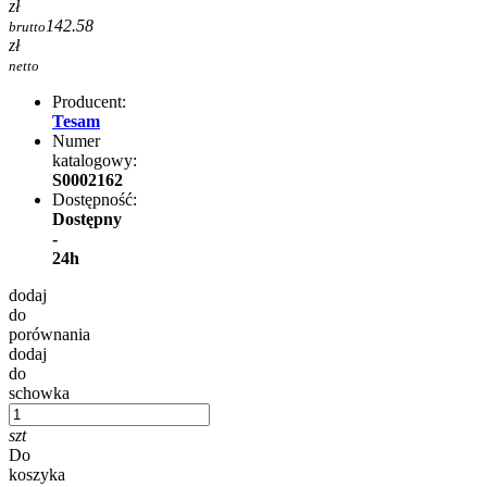
zł
142.58
brutto
zł
netto
Producent:
Tesam
Numer
katalogowy:
S0002162
Dostępność:
Dostępny
-
24h
dodaj
do
porównania
dodaj
do
schowka
szt
Do
koszyka