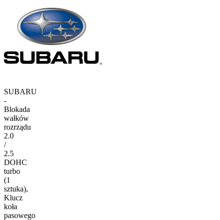
SUBARU
-
Blokada
wałków
rozrządu
2.0
/
2.5
DOHC
turbo
(1
sztuka),
Klucz
koła
pasowego