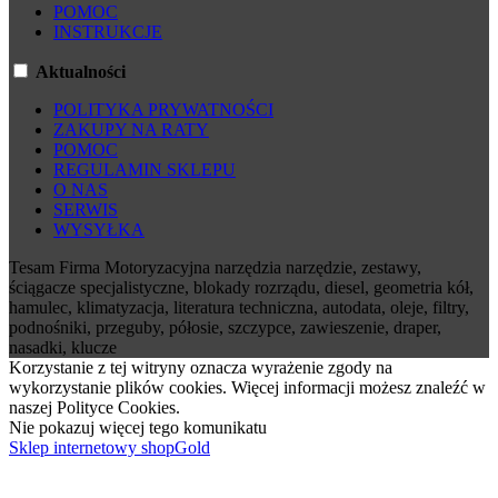
POMOC
INSTRUKCJE
Aktualności
POLITYKA PRYWATNOŚCI
ZAKUPY NA RATY
POMOC
REGULAMIN SKLEPU
O NAS
SERWIS
WYSYŁKA
Tesam Firma Motoryzacyjna narzędzia narzędzie, zestawy,
ściągacze specjalistyczne, blokady rozrządu, diesel, geometria kół,
hamulec, klimatyzacja, literatura techniczna, autodata, oleje, filtry,
podnośniki, przeguby, półosie, szczypce, zawieszenie, draper,
nasadki, klucze
Korzystanie z tej witryny oznacza wyrażenie zgody na
wykorzystanie plików cookies. Więcej informacji możesz znaleźć w
naszej Polityce Cookies.
Nie pokazuj więcej tego komunikatu
Sklep internetowy shopGold