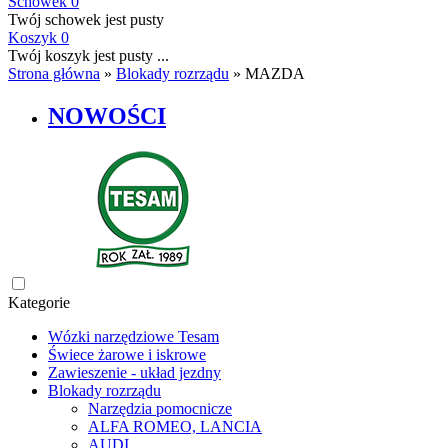
Schowek
0
Twój schowek jest pusty
Koszyk
0
Twój koszyk jest pusty ...
Strona główna
»
Blokady rozrządu
»
MAZDA
NOWOŚCI
Kategorie
Wózki narzędziowe Tesam
Świece żarowe i iskrowe
Zawieszenie - układ jezdny
Blokady rozrządu
Narzędzia pomocnicze
ALFA ROMEO, LANCIA
AUDI