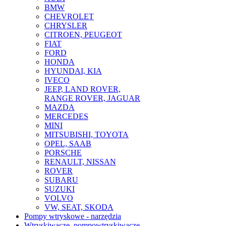
BMW
CHEVROLET
CHRYSLER
CITROEN, PEUGEOT
FIAT
FORD
HONDA
HYUNDAI, KIA
IVECO
JEEP, LAND ROVER,
RANGE ROVER, JAGUAR
MAZDA
MERCEDES
MINI
MITSUBISHI, TOYOTA
OPEL, SAAB
PORSCHE
RENAULT, NISSAN
ROVER
SUBARU
SUZUKI
VOLVO
VW, SEAT, SKODA
Pompy wtryskowe - narzędzia
Wtryskiwacze, pompowtryskiwacze