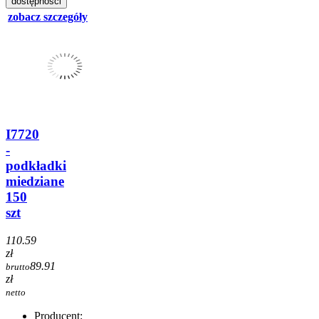
dostępności
zobacz szczegóły
I7720
-
podkładki
miedziane
150
szt
110.59
zł
89.91
brutto
zł
netto
Producent: