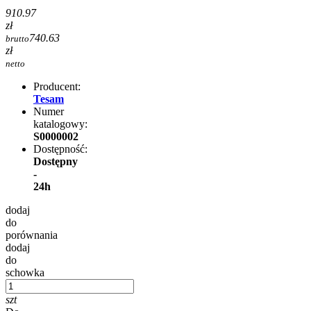
910.97
zł
740.63
brutto
zł
netto
Producent:
Tesam
Numer
katalogowy:
S0000002
Dostępność:
Dostępny
-
24h
dodaj
do
porównania
dodaj
do
schowka
szt