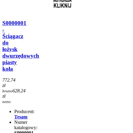
S0000001
-
Ściągacz
do
łożysk
dwurzędowych
piasty
koła
772.74
zł
628.24
brutto
zł
netto
Producent:
Tesam
Numer
katalogowy:
S0000001