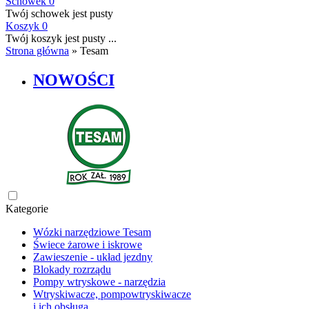
Schowek
0
Twój schowek jest pusty
Koszyk
0
Twój koszyk jest pusty ...
Strona główna
»
Tesam
NOWOŚCI
Kategorie
Wózki narzędziowe Tesam
Świece żarowe i iskrowe
Zawieszenie - układ jezdny
Blokady rozrządu
Pompy wtryskowe - narzędzia
Wtryskiwacze, pompowtryskiwacze
i ich obsługa