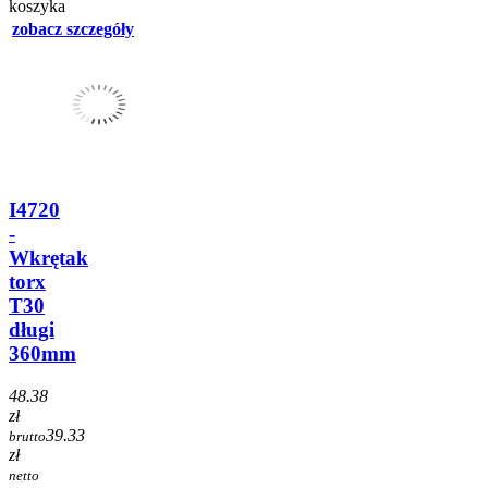
koszyka
zobacz szczegóły
I4720
-
Wkrętak
torx
T30
długi
360mm
48.38
zł
39.33
brutto
zł
netto