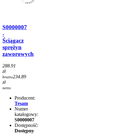
S0000007
-
Ściągacz
sprężyn
zaworowych
288.91
zł
234.89
brutto
zł
netto
Producent:
Tesam
Numer
katalogowy:
S0000007
Dostępność:
Dostępny