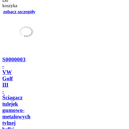
Do
koszyka
zobacz szczegóły
S0000003
-
VW
Golf
III
-
Ściągacz
tulejek
gumowo-
metalowych
tylnej