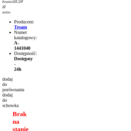
50.59
brutto
zł
netto
Producent:
Tesam
Numer
katalogowy:
A-
1441040
Dostępność:
Dostępny
-
24h
dodaj
do
porównania
dodaj
do
schowka
Brak
na
stanie