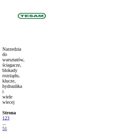
Narzedzia
do
warsztatów,
ściagacze,
blokady
rozrządu,
klucze,
hydraulika
i
wiele
wiecej
Strona
1
2
3
...
51