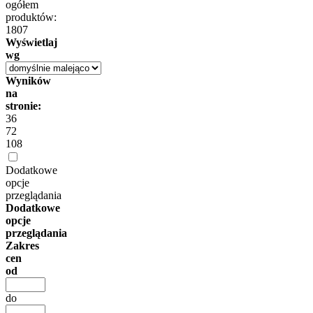
ogółem
produktów:
1807
Wyświetlaj
wg
Wyników
na
stronie:
36
72
108
Dodatkowe
opcje
przeglądania
Dodatkowe
opcje
przeglądania
Zakres
cen
od
do