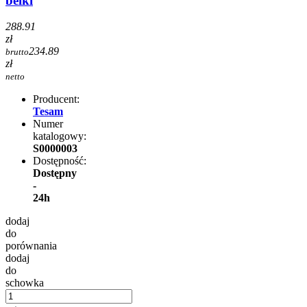
belki
288.91
zł
234.89
brutto
zł
netto
Producent:
Tesam
Numer
katalogowy:
S0000003
Dostępność:
Dostępny
-
24h
dodaj
do
porównania
dodaj
do
schowka