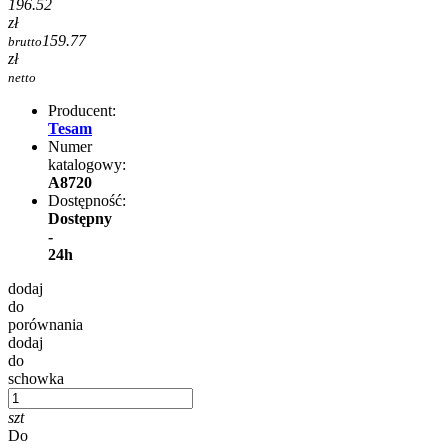
196.52
zł
159.77
brutto
zł
netto
Producent:
Tesam
Numer
katalogowy:
A8720
Dostępność:
Dostępny
-
24h
dodaj
do
porównania
dodaj
do
schowka
szt
Do