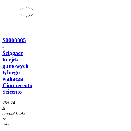
S0000005
-
Ściągacz
tulejek
gumowych
tylnego
wahacza
Cinquecento
Seicento
255.74
zł
207.92
brutto
zł
netto