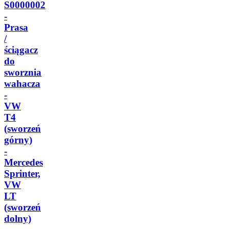
S0000002
-
Prasa
/
ściągacz
do
sworznia
wahacza
-
VW
T4
(sworzeń
górny)
-
Mercedes
Sprinter,
VW
LT
(sworzeń
dolny)