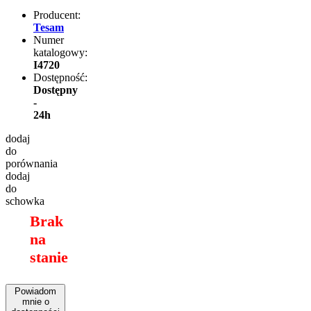
Producent:
Tesam
Numer
katalogowy:
I4720
Dostępność:
Dostępny
-
24h
dodaj
do
porównania
dodaj
do
schowka
Brak
na
stanie
Powiadom
mnie o