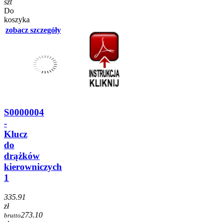
szt
Do
koszyka
zobacz szczegóły
S0000004
-
Klucz
do
drążków
kierowniczych
1
335.91
zł
273.10
brutto