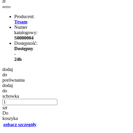
zł
netto
Producent:
Tesam
Numer
katalogowy:
S0000004
Dostępność:
Dostępny
-
24h
dodaj
do
porównania
dodaj
do
schowka
szt
Do
koszyka
zobacz szczegóły