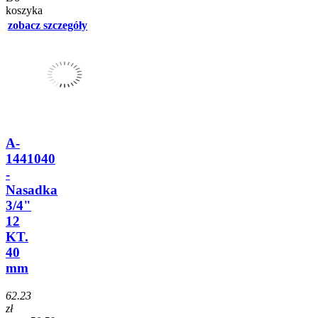
koszyka
zobacz szczegóły
A-
1441040
-
Nasadka
3/4"
12
KT.
40
mm
62.23
zł