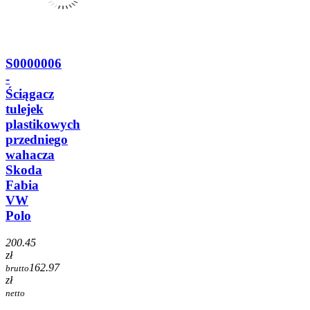
S0000006
-
Ściągacz
tulejek
plastikowych
przedniego
wahacza
Skoda
Fabia
VW
Polo
200.45
zł
162.97
brutto
zł
netto