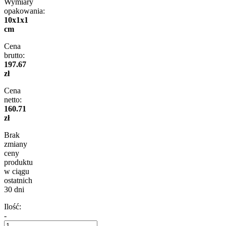
Wymiary
opakowania:
10x1x1
cm
Cena
brutto:
197.67
zł
Cena
netto:
160.71
zł
Brak
zmiany
ceny
produktu
w ciągu
ostatnich
30 dni
Ilość:
-