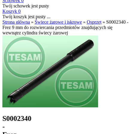
Schowek
0
Twój schowek jest pusty
Koszyk
0
Twój koszyk jest pusty ...
Strona główna
»
Świece żarowe i iskrowe
»
Osprzęt
»
S0002340 -
Frez 9 mm do rozwiercania przedmiotów znajdujących się
wewnątrz cylindra świecy żarowej
S0002340
-