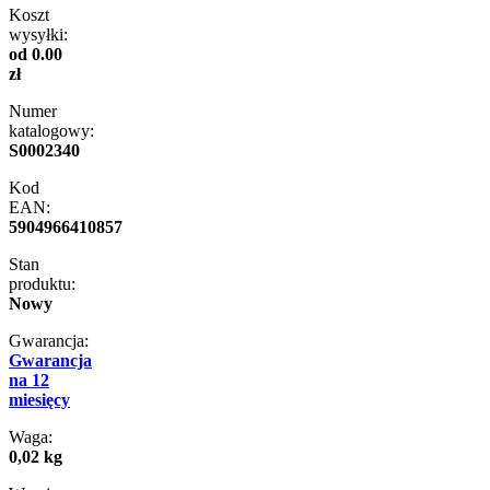
Koszt
wysyłki:
od 0.00
zł
Numer
katalogowy:
S0002340
Kod
EAN:
5904966410857
Stan
produktu:
Nowy
Gwarancja:
Gwarancja
na 12
miesięcy
Waga:
0,02 kg