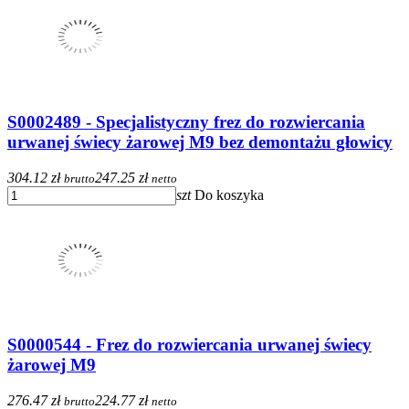
S0002489 - Specjalistyczny frez do rozwiercania
urwanej świecy żarowej M9 bez demontażu głowicy
304.12 zł
247.25 zł
brutto
netto
szt
Do koszyka
S0000544 - Frez do rozwiercania urwanej świecy
żarowej M9
276.47 zł
224.77 zł
brutto
netto