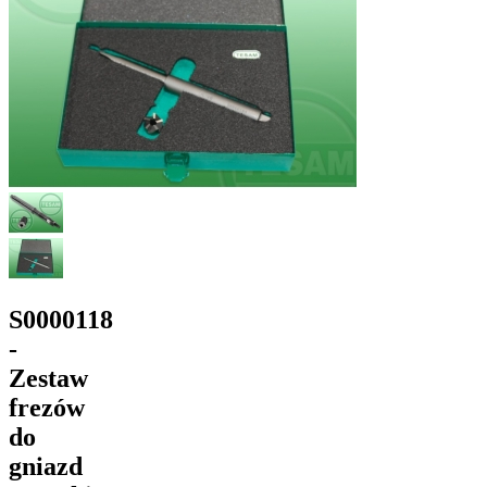
S0000118
-
Zestaw
frezów
do
gniazd