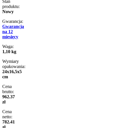
Stan
produktu:
Nowy
Gwarancja:
Gwarancja
na 12
miesięcy
Waga:
1,10 kg
Wymiary
opakowania:
24x16,5x5
cm
Cena
brutto:
962.37
zł
Cena
netto:
782.41
zł