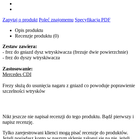
Zapytaj o produkt
Poleć znajomemu
Specyfikacja PDF
Opis produktu
Recenzje produktu (0)
Zestaw zawiera:
- frez do gniazd dysz wtryskiwacza (frezuje dwie powierzchnie)
- frez do dyszy wtryskiwacza
Zastosowanie:
Mercedes CDI
Frezy służą do usunięcia nagaru z gniazd co powoduje poprawienie
szczelności wtrysków
wtryskow, sluza, słuza, służa, słuzą, slużą, sluża, sluzą, usuniecia,
szczelnosci
Nikt jeszcze nie napisał recenzji do tego produktu. Bądź pierwszy i
napisz recenzję.
Tylko zarejestrowani klienci mogą pisać recenzje do produktów.
Jeżeli posiadasz konto w naszym sklepie zaloguj się na nie, jeżeli