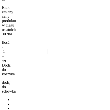
Brak
zmiany
ceny
produktu
w ciągu
ostatnich
30 dni
Ilość:
-
+
szt
Dodaj
do
koszyka
dodaj
do
schowka