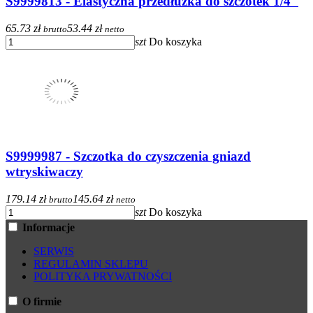
S9999813 - Elastyczna przedłużka do szczotek 1/4"
65.73 zł
53.44 zł
brutto
netto
szt
Do koszyka
S9999987 - Szczotka do czyszczenia gniazd
wtryskiwaczy
179.14 zł
145.64 zł
brutto
netto
szt
Do koszyka
Informacje
SERWIS
REGULAMIN SKLEPU
POLITYKA PRYWATNOŚCI
O firmie