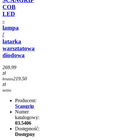
SCANGRIP
COB
LED
-
lampa
/
latarka
warsztatowa
diodowa
269.99
zł
219.50
brutto
zł
netto
Producent:
Scangrip
Numer
katalogowy:
03.5406
Dostępność:
Dostępny
-