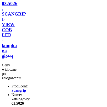
03.5026
-
SCANGRIP
I-
VIEW
COB
LED
-
lampka
na
głowę
Ceny
widoczne
po
zalogowaniu
Producent:
Scangrip
Numer
katalogowy:
03.5026