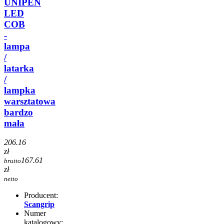
UNIPEN
LED
COB
-
lampa
/
latarka
/
lampka
warsztatowa
bardzo
mała
206.16
zł
167.61
brutto
zł
netto
Producent:
Scangrip
Numer
katalogowy: