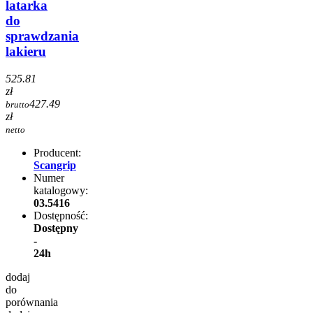
latarka
do
sprawdzania
lakieru
525.81
zł
427.49
brutto
zł
netto
Producent:
Scangrip
Numer
katalogowy:
03.5416
Dostępność:
Dostępny
-
24h
dodaj
do
porównania