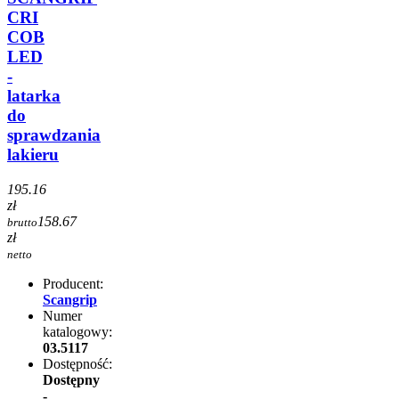
CRI
COB
LED
-
latarka
do
sprawdzania
lakieru
195.16
zł
158.67
brutto
zł
netto
Producent:
Scangrip
Numer
katalogowy:
03.5117
Dostępność:
Dostępny
-