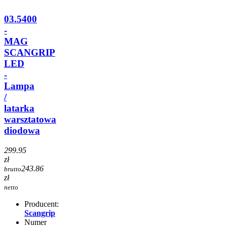
03.5400
-
MAG
SCANGRIP
LED
-
Lampa
/
latarka
warsztatowa
diodowa
299.95
zł
243.86
brutto
zł
netto
Producent:
Scangrip
Numer