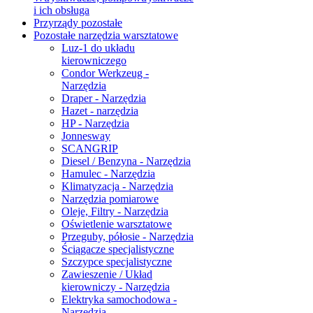
i ich obsługa
Przyrządy pozostałe
Pozostałe narzędzia warsztatowe
Luz-1 do układu
kierowniczego
Condor Werkzeug -
Narzędzia
Draper - Narzędzia
Hazet - narzędzia
HP - Narzędzia
Jonnesway
SCANGRIP
Diesel / Benzyna - Narzędzia
Hamulec - Narzędzia
Klimatyzacja - Narzędzia
Narzędzia pomiarowe
Oleje, Filtry - Narzędzia
Oświetlenie warsztatowe
Przeguby, półosie - Narzędzia
Ściągacze specjalistyczne
Szczypce specjalistyczne
Zawieszenie / Układ
kierowniczy - Narzędzia
Elektryka samochodowa -
Narzędzia