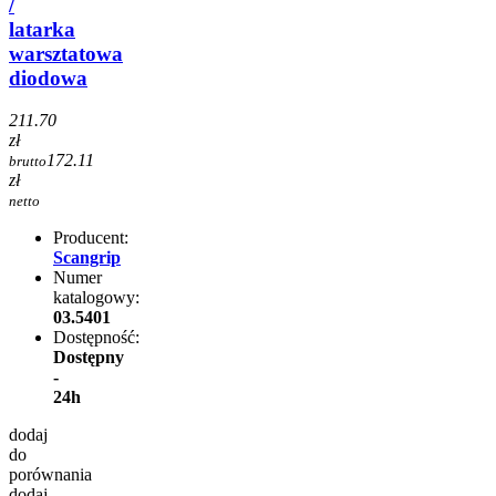
/
latarka
warsztatowa
diodowa
211.70
zł
172.11
brutto
zł
netto
Producent:
Scangrip
Numer
katalogowy:
03.5401
Dostępność:
Dostępny
-
24h
dodaj
do
porównania
dodaj