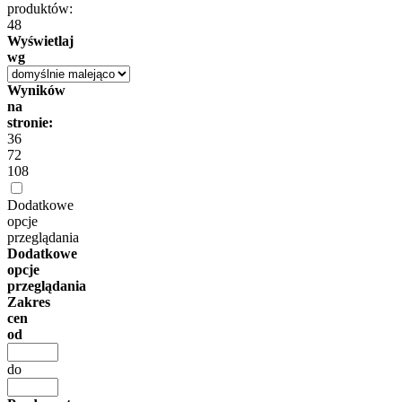
produktów:
48
Wyświetlaj
wg
Wyników
na
stronie:
36
72
108
Dodatkowe
opcje
przeglądania
Dodatkowe
opcje
przeglądania
Zakres
cen
od
do