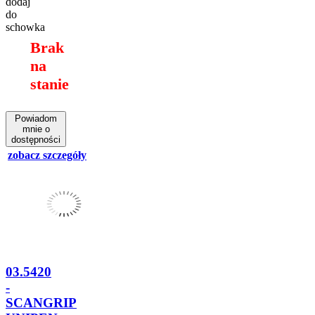
dodaj
do
schowka
Brak
na
stanie
Powiadom
mnie o
dostępności
zobacz szczegóły
03.5420
-
SCANGRIP