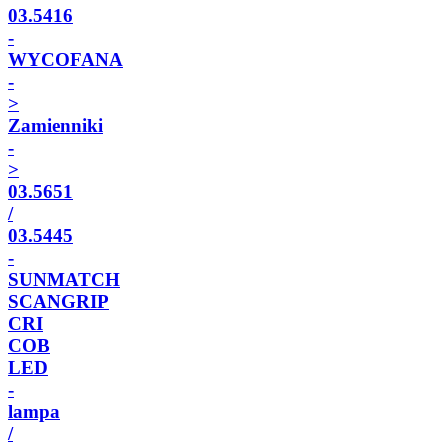
03.5416
-
WYCOFANA
-
>
Zamienniki
-
>
03.5651
/
03.5445
-
SUNMATCH
SCANGRIP
CRI
COB
LED
-
lampa
/