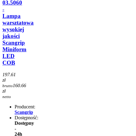
03.5060
-
Lampa
warsztatowa
wysokiej
jakości
Scangrip
Miniform
LED
COB
197.61
zł
160.66
brutto
zł
netto
Producent:
Scangrip
Dostępność:
Dostępny
-
24h