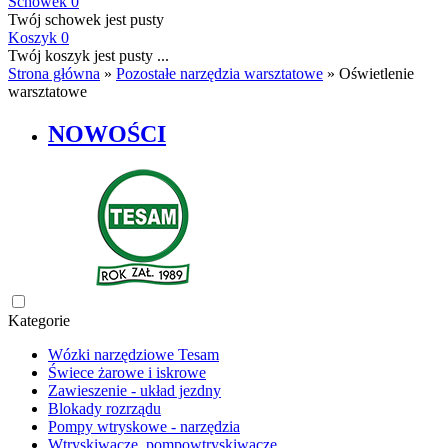
Schowek
0
Twój schowek jest pusty
Koszyk
0
Twój koszyk jest pusty ...
Strona główna
»
Pozostałe narzędzia warsztatowe
»
Oświetlenie
warsztatowe
NOWOŚCI
Kategorie
Wózki narzędziowe Tesam
Świece żarowe i iskrowe
Zawieszenie - układ jezdny
Blokady rozrządu
Pompy wtryskowe - narzędzia
Wtryskiwacze, pompowtryskiwacze