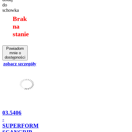
do
schowka
Brak
na
stanie
Powiadom
mnie o
dostępności
zobacz szczegóły
03.5406
-
SUPERFORM