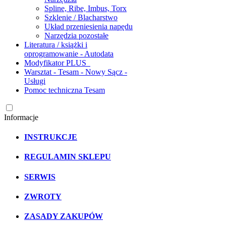
Spline, Ribe, Imbus, Torx
Szklenie / Blacharstwo
Układ przeniesienia napędu
Narzędzia pozostałe
Literatura / książki i
oprogramowanie - Autodata
Modyfikator PLUS
Warsztat - Tesam - Nowy Sącz -
Usługi
Pomoc techniczna Tesam
Informacje
INSTRUKCJE
REGULAMIN SKLEPU
SERWIS
ZWROTY
ZASADY ZAKUPÓW