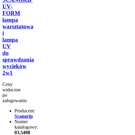
UV-
FORM
lampa
warsztatowa
i
lampa
UV
do
sprawdzania
wycieków
2w1
Ceny
widoczne
po
zalogowaniu
Producent:
Scangrip
Numer
katalogowy:
03.5408