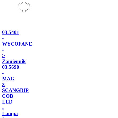
03.5401
-
WYCOFANE
-
>
Zamiennik
03.5690
-
MAG
3
SCANGRIP
COB
LED
-
Lampa