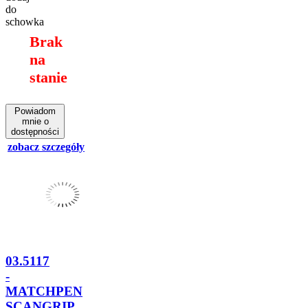
do
schowka
Brak
na
stanie
Powiadom
mnie o
dostępności
zobacz szczegóły
03.5117
-
MATCHPEN
SCANGRIP