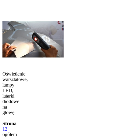
Oświetlenie
warsztatowe,
lampy
LED,
latarki,
diodowe
na
głowę
Strona
1
2
ogółem