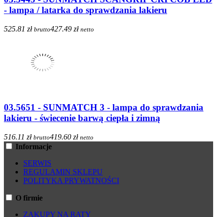
- lampa / latarka do sprawdzania lakieru
525.81 zł
427.49 zł
brutto
netto
03.5651 - SUNMATCH 3 - lampa do sprawdzania
lakieru - świecenie barwą ciepła i zimną
516.11 zł
419.60 zł
brutto
netto
Informacje
SERWIS
REGULAMIN SKLEPU
POLITYKA PRYWATNOŚCI
O firmie
ZAKUPY NA RATY