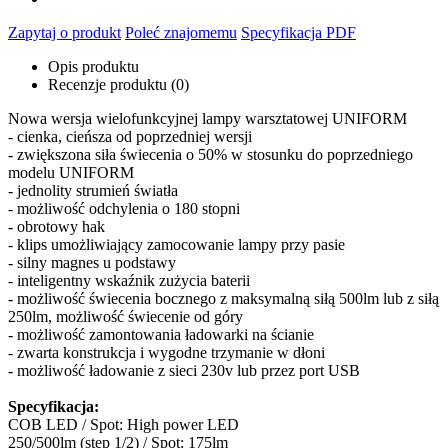
Zapytaj o produkt
Poleć znajomemu
Specyfikacja PDF
Opis produktu
Recenzje produktu (0)
Nowa wersja wielofunkcyjnej lampy warsztatowej UNIFORM
- cienka, cieńsza od poprzedniej wersji
- zwiększona siła świecenia o 50% w stosunku do poprzedniego
modelu UNIFORM
- jednolity strumień światła
- możliwość odchylenia o 180 stopni
- obrotowy hak
- klips umożliwiający zamocowanie lampy przy pasie
- silny magnes u podstawy
- inteligentny wskaźnik zużycia baterii
- możliwość świecenia bocznego z maksymalną siłą 500lm lub z siłą
250lm, możliwość świecenie od góry
- możliwość zamontowania ładowarki na ścianie
- zwarta konstrukcja i wygodne trzymanie w dłoni
- możliwość ładowanie z sieci 230v lub przez port USB
Specyfikacja:
COB LED / Spot: High power LED
250/500lm (step 1/2) / Spot: 175lm