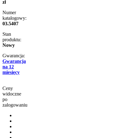
zł
Numer
katalogowy:
03.5407
Stan
produktu:
Nowy
Gwarancja:
Gwarancja
na 12
miesięcy
Ceny
widoczne
po
zalogowaniu