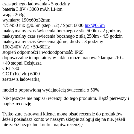
czas pełnego ładowania - 5 godziny
bateria 3.8V / 3000 mAh Li-ion
waga: 263g
wymiary: 190x60x32mm
475/950 lux @0.5m (step 1/2) / Spot: 6000
lux@0.5m
maksymalny czas świecenia bocznego z siłą 500lm - 2 godziny
maksymalny czas świecenia bocznego z siłą 250lm - 4,5 godzin
maksymalny czas świecenia górnej diody - 3 godziny
100-240V AC / 50-60Hz
stopień odporności i wodoodporność: IP65
dopuszczalne temperatury w jakich może pracować lampa: -10 -
+40 stopni Celsjusza
CRI >80
CCT (Kelvin) 6000
zestaw z ładowarką
model z poprawioną wydajnością świecenia o 50%
Nikt jeszcze nie napisał recenzji do tego produktu. Bądź pierwszy i
napisz recenzję.
Tylko zarejestrowani klienci mogą pisać recenzje do produktów.
Jeżeli posiadasz konto w naszym sklepie zaloguj się na nie, jeżeli
nie załóż bezpłatne konto i napisz recenzję.