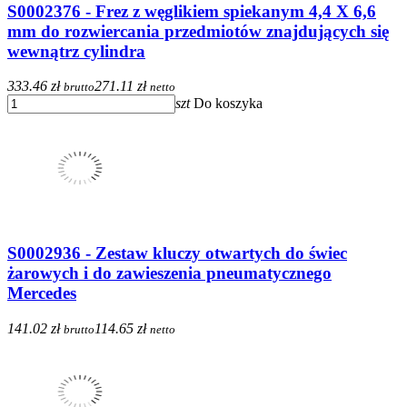
S0002376 - Frez z węglikiem spiekanym 4,4 X 6,6
mm do rozwiercania przedmiotów znajdujących się
wewnątrz cylindra
333.46 zł
271.11 zł
brutto
netto
szt
Do koszyka
S0002936 - Zestaw kluczy otwartych do świec
żarowych i do zawieszenia pneumatycznego
Mercedes
141.02 zł
114.65 zł
brutto
netto