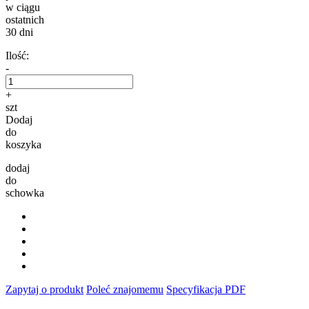
w ciągu
ostatnich
30 dni
Ilość:
-
+
szt
Dodaj
do
koszyka
dodaj
do
schowka
Zapytaj o produkt
Poleć znajomemu
Specyfikacja PDF