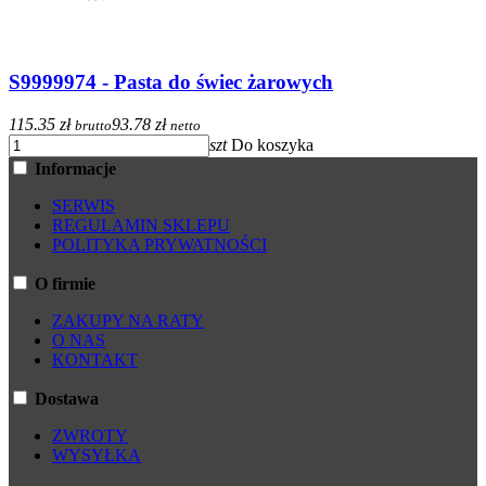
S9999974 - Pasta do świec żarowych
115.35 zł
93.78 zł
brutto
netto
szt
Do koszyka
Informacje
SERWIS
REGULAMIN SKLEPU
POLITYKA PRYWATNOŚCI
O firmie
ZAKUPY NA RATY
O NAS
KONTAKT
Dostawa
ZWROTY
WYSYŁKA