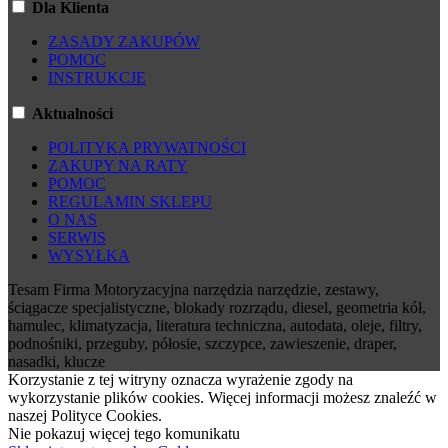
Dla Klienta
ZASADY ZAKUPÓW
POMOC
INSTRUKCJE
Aktualności
POLITYKA PRYWATNOŚCI
ZAKUPY NA RATY
POMOC
REGULAMIN SKLEPU
O NAS
SERWIS
WYSYŁKA
Tesam Firma Motoryzacyjna narzędzia narzędzie, zestawy,
ściągacze specjalistyczne, blokady rozrządu, diesel, geometria kół,
hamulec, klimatyzacja, literatura techniczna, autodata, oleje, filtry,
podnośniki, przeguby, półosie, szczypce, zawieszenie, draper,
nasadki, klucze
Korzystanie z tej witryny oznacza wyrażenie zgody na
wykorzystanie plików cookies. Więcej informacji możesz znaleźć w
naszej Polityce Cookies.
Nie pokazuj więcej tego komunikatu