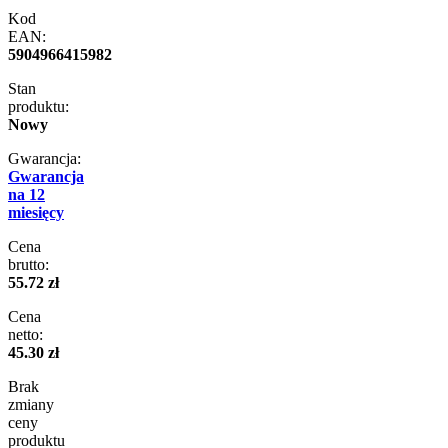
Kod
EAN:
5904966415982
Stan
produktu:
Nowy
Gwarancja:
Gwarancja
na 12
miesięcy
Cena
brutto:
55.72 zł
Cena
netto:
45.30 zł
Brak
zmiany
ceny
produktu