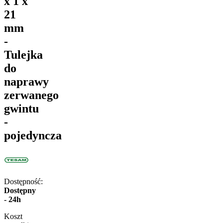
x 1 x
21
mm
-
Tulejka
do
naprawy
zerwanego
gwintu
-
pojedyncza
Dostępność:
Dostępny
- 24h
Koszt