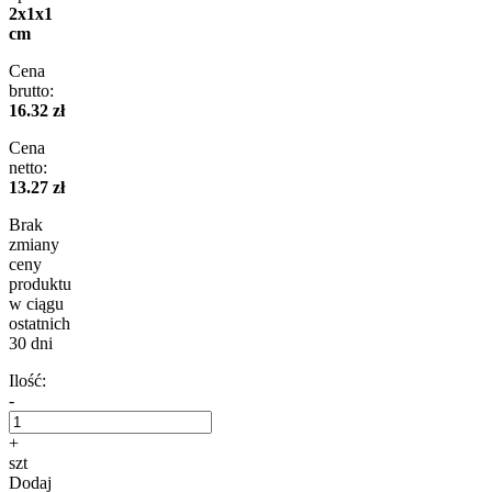
2x1x1
cm
Cena
brutto:
16.32 zł
Cena
netto:
13.27 zł
Brak
zmiany
ceny
produktu
w ciągu
ostatnich
30 dni
Ilość:
-
+
szt
Dodaj