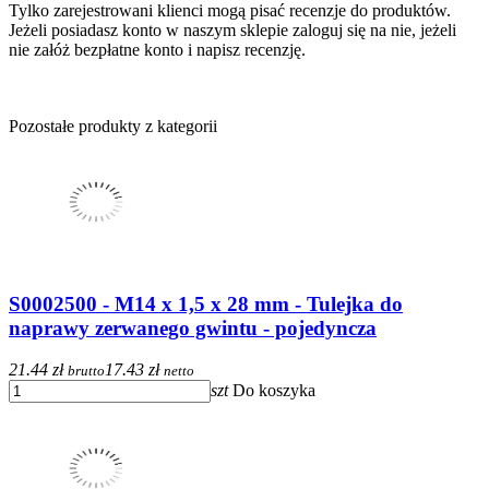
Tylko zarejestrowani klienci mogą pisać recenzje do produktów.
Jeżeli posiadasz konto w naszym sklepie zaloguj się na nie, jeżeli
nie załóż bezpłatne konto i napisz recenzję.
Pozostałe produkty z kategorii
S0002500 - M14 x 1,5 x 28 mm - Tulejka do
naprawy zerwanego gwintu - pojedyncza
21.44 zł
17.43 zł
brutto
netto
szt
Do koszyka