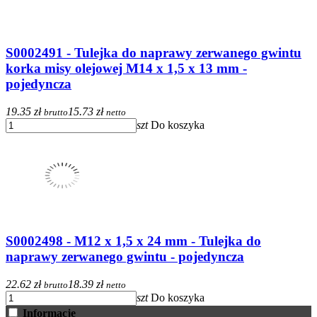
S0002491 - Tulejka do naprawy zerwanego gwintu
korka misy olejowej M14 x 1,5 x 13 mm -
pojedyncza
19.35 zł
15.73 zł
brutto
netto
szt
Do koszyka
S0002498 - M12 x 1,5 x 24 mm - Tulejka do
naprawy zerwanego gwintu - pojedyncza
22.62 zł
18.39 zł
brutto
netto
szt
Do koszyka
Informacje