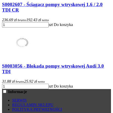
S0002607 - Ściągacz pompy wtryskowej 1.6 / 2.0
TDI CR
236.69 zł
192.43 zł
brutto
netto
szt
Do koszyka
S0003056 - Blokada pompy wtryskowej Audi 3.0
TDI
31.88 zł
25.92 zł
brutto
netto
szt
Do koszyka
Informacje
SERWIS
REGULAMIN SKLEPU
POLITYKA PRYWATNOŚCI