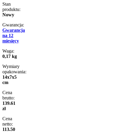
Stan
produktu:
Nowy
Gwarancja:
Gwarancja
na 12
miesięcy
Waga:
0,17 kg
Wymiary
opakowania:
14x7x5
cm
Cena
brutto:
139.61
zł
Cena
netto:
113.50