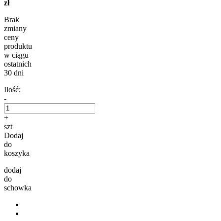
zł
Brak
zmiany
ceny
produktu
w ciągu
ostatnich
30 dni
Ilość:
-
+
szt
Dodaj
do
koszyka
dodaj
do
schowka