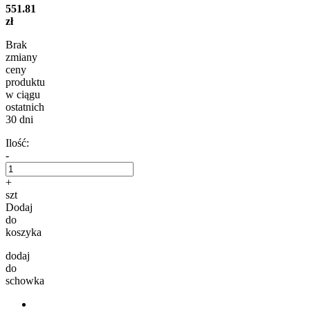
551.81
zł
Brak
zmiany
ceny
produktu
w ciągu
ostatnich
30 dni
Ilość:
-
+
szt
Dodaj
do
koszyka
dodaj
do
schowka