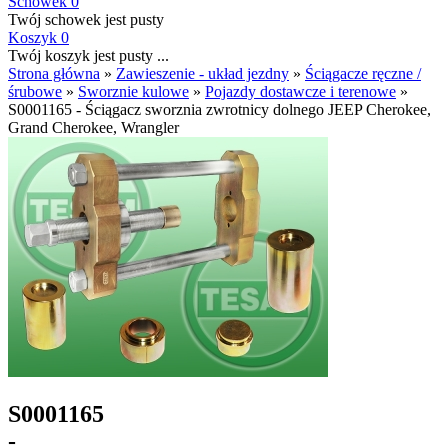
Schowek
0
Twój schowek jest pusty
Koszyk
0
Twój koszyk jest pusty ...
Strona główna
»
Zawieszenie - układ jezdny
»
Ściągacze ręczne /
śrubowe
»
Sworznie kulowe
»
Pojazdy dostawcze i terenowe
»
S0001165 - Ściągacz sworznia zwrotnicy dolnego JEEP Cherokee,
Grand Cherokee, Wrangler
S0001165
-