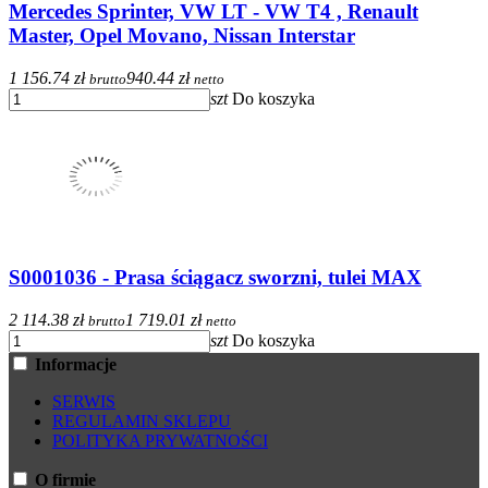
Mercedes Sprinter, VW LT - VW T4 , Renault
Master, Opel Movano, Nissan Interstar
1 156.74 zł
940.44 zł
brutto
netto
szt
Do koszyka
S0001036 - Prasa ściągacz sworzni, tulei MAX
2 114.38 zł
1 719.01 zł
brutto
netto
szt
Do koszyka
Informacje
SERWIS
REGULAMIN SKLEPU
POLITYKA PRYWATNOŚCI
O firmie