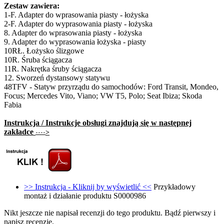
Zestaw zawiera:
1-F. Adapter do wprasowania piasty - łożyska
2-F. Adapter do wyprasowania piasty - łożyska
8. Adapter do wprasowania piasty - łożyska
9. Adapter do wyprasowania łożyska - piasty
10RŁ. Łożysko ślizgowe
10R. Śruba ściągacza
11R. Nakrętka śruby ściągacza
12. Sworzeń dystansowy statywu
48TFV - Statyw przyrządu do samochodów: Ford Transit, Mondeo,
Focus; Mercedes Vito, Viano; VW T5, Polo; Seat Ibiza; Skoda
Fabia
Instrukcja / Instrukcje obsługi znajdują się w następnej
zakładce
>
----
>> Instrukcja - Kliknij by wyświetlić <<
Przykładowy
montaż i działanie produktu S0000986
Nikt jeszcze nie napisał recenzji do tego produktu. Bądź pierwszy i
napisz recenzję.