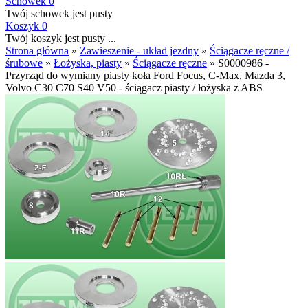
Schowek
0
Twój schowek jest pusty
Koszyk
0
Twój koszyk jest pusty ...
Strona główna
»
Zawieszenie - układ jezdny
»
Ściągacze ręczne /
śrubowe
»
Łożyska, piasty
»
Ściągacze ręczne
»
S0000986 -
Przyrząd do wymiany piasty koła Ford Focus, C-Max, Mazda 3,
Volvo C30 C70 S40 V50 - ściągacz piasty / łożyska z ABS