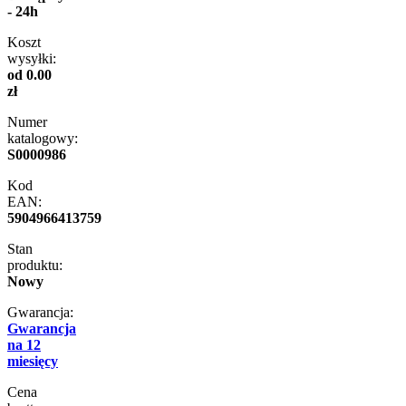
- 24h
Koszt
wysyłki:
od 0.00
zł
Numer
katalogowy:
S0000986
Kod
EAN:
5904966413759
Stan
produktu:
Nowy
Gwarancja:
Gwarancja
na 12
miesięcy
Cena