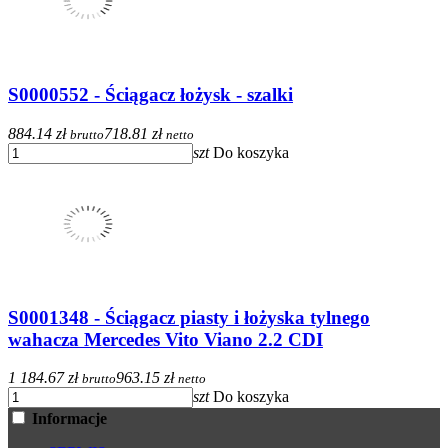
S0000552 - Ściągacz łożysk - szalki
884.14 zł
718.81 zł
brutto
netto
szt
Do koszyka
S0001348 - Ściągacz piasty i łożyska tylnego
wahacza Mercedes Vito Viano 2.2 CDI
1 184.67 zł
963.15 zł
brutto
netto
szt
Do koszyka
Informacje