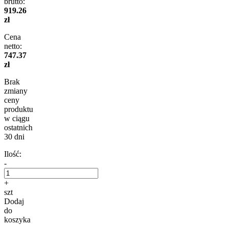
brutto:
919.26
zł
Cena
netto:
747.37
zł
Brak
zmiany
ceny
produktu
w ciągu
ostatnich
30 dni
Ilość:
-
+
szt
Dodaj
do
koszyka