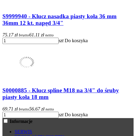
S9999940 - Klucz nasadka piasty koła 36 mm
36mm 12 kt. napęd 3/4"
75.17 zł
61.11 zł
brutto
netto
szt
Do koszyka
S0000885 - Klucz spline M18 na 3/4" do śruby
piasty koła 18 mm
69.71 zł
56.67 zł
brutto
netto
szt
Do koszyka
Informacje
SERWIS