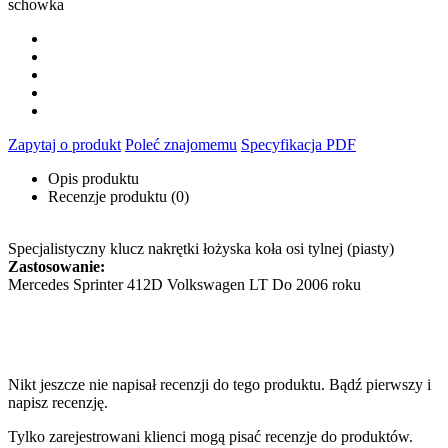
schowka
Zapytaj o produkt
Poleć znajomemu
Specyfikacja PDF
Opis produktu
Recenzje produktu (0)
Specjalistyczny klucz nakrętki łożyska koła osi tylnej (piasty)
Zastosowanie:
Mercedes Sprinter 412D Volkswagen LT Do 2006 roku
zew. 69
wew. 50
wew. zęby 60,5
Nikt jeszcze nie napisał recenzji do tego produktu. Bądź pierwszy i
napisz recenzję.
Tylko zarejestrowani klienci mogą pisać recenzje do produktów.