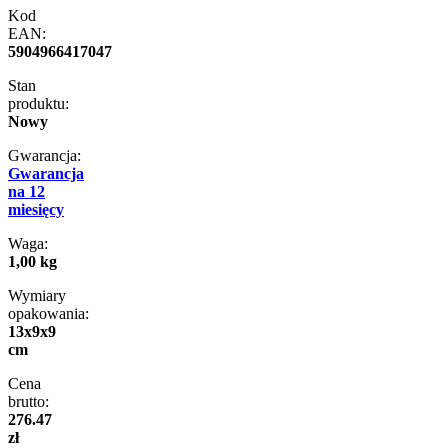
Kod
EAN:
5904966417047
Stan
produktu:
Nowy
Gwarancja:
Gwarancja
na 12
miesięcy
Waga:
1,00 kg
Wymiary
opakowania:
13x9x9
cm
Cena
brutto:
276.47
zł