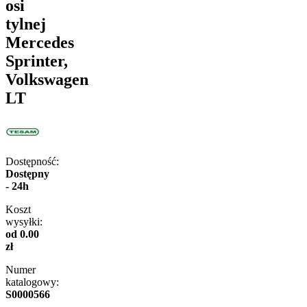
osi
tylnej
Mercedes
Sprinter,
Volkswagen
LT
Dostępność:
Dostępny
- 24h
Koszt
wysyłki:
od 0.00
zł
Numer
katalogowy:
S0000566