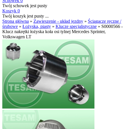
Schowek
0
Twój schowek jest pusty
Koszyk
0
Twój koszyk jest pusty ...
Strona główna
»
Zawieszenie - układ jezdny
»
Ściągacze ręczne /
śrubowe
»
Łożyska, piasty
»
Klucze specjalistyczne
»
S0000566 -
Klucz nakrętki łożyska koła osi tylnej Mercedes Sprinter,
Volkswagen LT