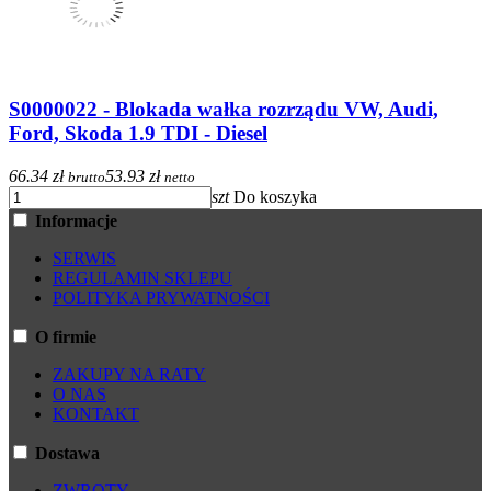
S0000022 - Blokada wałka rozrządu VW, Audi,
Ford, Skoda 1.9 TDI - Diesel
66.34 zł
53.93 zł
brutto
netto
szt
Do koszyka
Informacje
SERWIS
REGULAMIN SKLEPU
POLITYKA PRYWATNOŚCI
O firmie
ZAKUPY NA RATY
O NAS
KONTAKT
Dostawa
ZWROTY