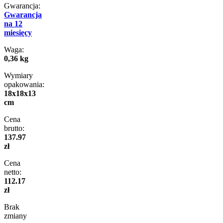
Gwarancja:
Gwarancja
na 12
miesięcy
Waga:
0,36 kg
Wymiary
opakowania:
18x18x13
cm
Cena
brutto:
137.97
zł
Cena
netto:
112.17
zł
Brak
zmiany