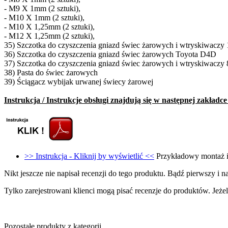
- M9 X 1mm (2 sztuki),
- M10 X 1mm (2 sztuki),
- M10 X 1,25mm (2 sztuki),
- M12 X 1,25mm (2 sztuki),
35) Szczotka do czyszczenia gniazd świec żarowych i wtryskiwacz
36) Szczotka do czyszczenia gniazd świec żarowych Toyota D4D
37) Szczotka do czyszczenia gniazd świec żarowych i wtryskiwacz
38) Pasta do świec żarowych
39) Ściągacz wybijak urwanej świecy żarowej
Instrukcja / Instrukcje obsługi znajdują się w następnej zakładc
>> Instrukcja - Kliknij by wyświetlić <<
Przykładowy montaż i
Nikt jeszcze nie napisał recenzji do tego produktu. Bądź pierwszy i na
Tylko zarejestrowani klienci mogą pisać recenzje do produktów. Jeżeli
Pozostałe produkty z kategorii