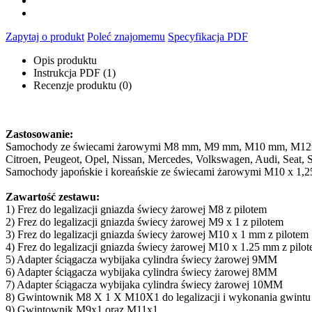
Zapytaj o produkt
Poleć znajomemu
Specyfikacja PDF
Opis produktu
Instrukcja PDF (1)
Recenzje produktu (0)
Zastosowanie:
Samochody ze świecami żarowymi M8 mm, M9 mm, M10 mm, M1
Citroen, Peugeot, Opel, Nissan, Mercedes, Volkswagen, Audi, Seat, S
Samochody japońskie i koreańskie ze świecami żarowymi M10 x 1,2
Zawartość zestawu:
1) Frez do legalizacji gniazda świecy żarowej M8 z pilotem
2) Frez do legalizacji gniazda świecy żarowej M9 x 1 z pilotem
3) Frez do legalizacji gniazda świecy żarowej M10 x 1 mm z pilotem
4) Frez do legalizacji gniazda świecy żarowej M10 x 1.25 mm z pilo
5) Adapter ściągacza wybijaka cylindra świecy żarowej 9MM
6) Adapter ściągacza wybijaka cylindra świecy żarowej 8MM
7) Adapter ściągacza wybijaka cylindra świecy żarowej 10MM
8) Gwintownik M8 X 1 X M10X1 do legalizacji i wykonania gwintu 
9) Gwintownik M9x1 oraz M11x1