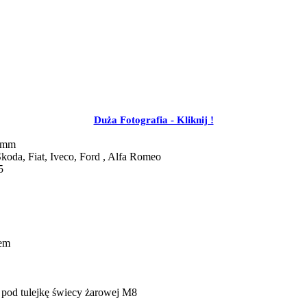
Duża Fotografia - Kliknij !
2mm
koda, Fiat, Iveco, Ford , Alfa Romeo
5
tem
pod tulejkę świecy żarowej M8