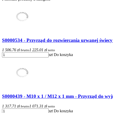
S0000534 - Przyrząd do rozwiercania urwanej świe
1 506.76 zł
1 225.01 zł
brutto
netto
szt
Do koszyka
S0000439 - M10 x 1 / M12 x 1 mm - Przyrząd do wyj
1 317.71 zł
1 071.31 zł
brutto
netto
szt
Do koszyka