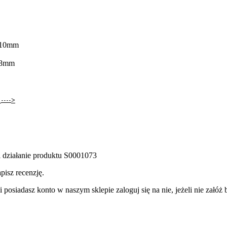
y 10mm
y 8mm
e
>
----
 działanie produktu S0001073
pisz recenzję.
 posiadasz konto w naszym sklepie zaloguj się na nie, jeżeli nie załóż b