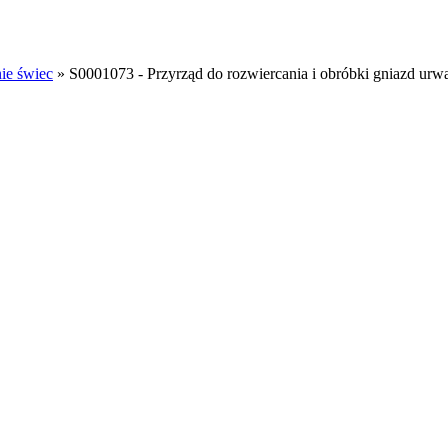
ie świec
»
S0001073 - Przyrząd do rozwiercania i obróbki gniazd u