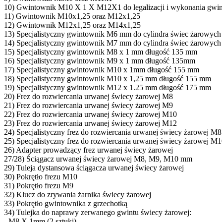
10) Gwintownik M10 X 1 X M12X1 do legalizacji i wykonania gwin
11) Gwintownik M10x1,25 oraz M12x1,25
12) Gwintownik M12x1,25 oraz M14x1,25
13) Specjalistyczny gwintownik M6 mm do cylindra świec żarowych
14) Specjalistyczny gwintownik M7 mm do cylindra świec żarowych
15) Specjalistyczny gwintownik M8 x 1 mm długość 135 mm
16) Specjalistyczny gwintownik M9 x 1 mm długość 135mm
17) Specjalistyczny gwintownik M10 x 1mm długość 155 mm
18) Specjalistyczny gwintownik M10 x 1,25 mm długość 155 mm
19) Specjalistyczny gwintownik M12 x 1.25 mm długość 175 mm
20) Frez do rozwiercania urwanej świecy żarowej M8
21) Frez do rozwiercania urwanej świecy żarowej M9
22) Frez do rozwiercania urwanej świecy żarowej M10
23) Frez do rozwiercania urwanej świecy żarowej M12
24) Specjalistyczny frez do rozwiercania urwanej świecy żarowej M8 
25) Specjalistyczny frez do rozwiercania urwanej świecy żarowej M10
26) Adapter prowadzący frez urwanej świecy żarowej
27/28) Ściągacz urwanej świecy żarowej M8, M9, M10 mm
29) Tuleja dystansowa ściągacza urwanej świecy żarowej
30) Pokrętło frezu M10
31) Pokrętło frezu M9
32) Klucz do zrywania żarnika świecy żarowej
33) Pokrętło gwintownika z grzechotką
34) Tulejka do naprawy zerwanego gwintu świecy żarowej:
- M8 X 1mm (2 sztuki),